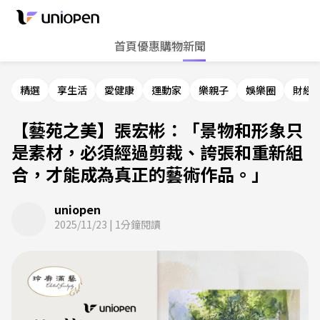
首頁
優惠
購物
新聞
精選
享生活
愛健康
運動家
樂親子
娛樂圈
財經
【藝苑之美】張宏彬：「景物和形象只
是素材，必須經過剪裁、誇張和重新組
合，才能成為真正的藝術作品。」
uniopen
2025/11/23
|
1
分鐘閱讀