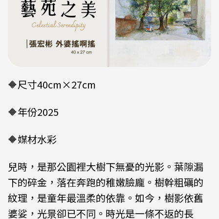
🔶尺寸40cm×27cm
🔶年份2025
🔶媒材水彩
兒時，是那公園裡大樹下無憂的光影。葉隙漏
下的碎金，落在奔跑的稚嫩臉龐。樹幹粗礪的
紋理，是童年最溫柔的依靠。如今，樹影依舊
婆娑，光景卻已不同。時光是一條不返的長