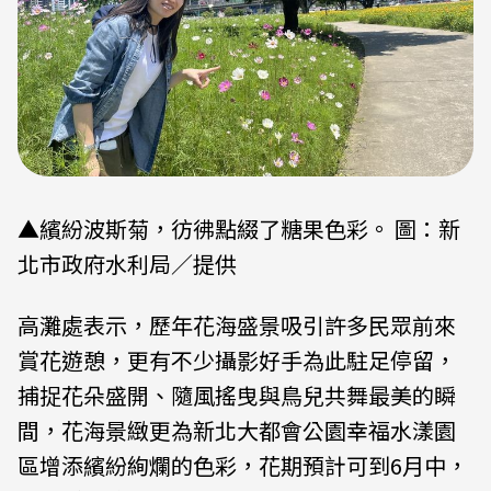
▲繽紛波斯菊，彷彿點綴了糖果色彩。 圖：新
北市政府水利局／提供
高灘處表示，歷年花海盛景吸引許多民眾前來
賞花遊憩，更有不少攝影好手為此駐足停留，
捕捉花朵盛開、隨風搖曳與鳥兒共舞最美的瞬
間，花海景緻更為新北大都會公園幸福水漾園
區增添繽紛絢爛的色彩，花期預計可到6月中，