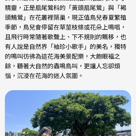
精靈，正是扇尾鶯科的「黃頭扇尾鶯」與「褐
頭鷦鶯」在花叢裡築巢，現正值鳥兒春夏繁殖
季節，鳥兒會停留在草莖枝條或花朵上鳴唱，
且飛行時常隨著歌聲上、下不規則的飄移，也
有人說是自然界「袖珍小歌手」的美名，獨特
的鳴叫彷彿為這花海美景配樂，大飽眼福之
餘，聽著大自然的蟲鳴鳥叫，更讓人忘卻煩
惱，沉浸在花海的迷人氛圍。