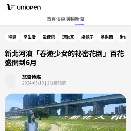
首頁
優惠
購物
新聞
精選
享生活
愛健康
運動家
樂親子
娛樂圈
財經
新北河濱「春遊少女的祕密花園」百花
盛開到6月
旅奇傳媒
2024/05/19
|
2
分鐘閱讀