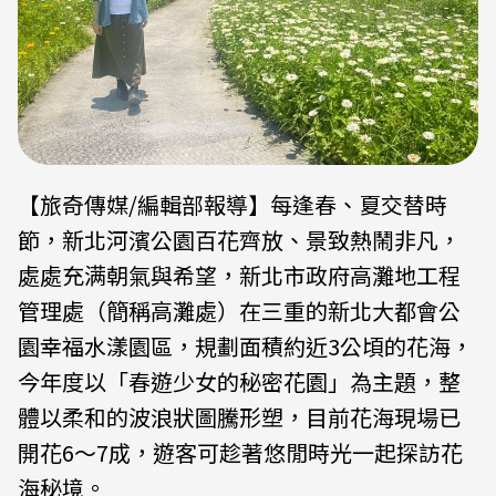
【旅奇傳媒/編輯部報導】每逢春、夏交替時
節，新北河濱公園百花齊放、景致熱鬧非凡，
處處充满朝氣與希望，新北市政府高灘地工程
管理處（簡稱高灘處）在三重的新北大都會公
園幸福水漾園區，規劃面積約近3公頃的花海，
今年度以「春遊少女的秘密花園」為主題，整
體以柔和的波浪狀圖騰形塑，目前花海現場已
開花6～7成，遊客可趁著悠閒時光一起探訪花
海秘境。