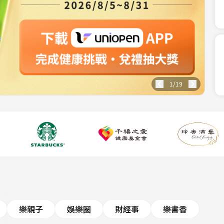
1
/
19
樂親子
娛樂圈
財經事
樂書香