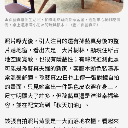
▲孫藝真曬出生活照，拍攝地點疑為新家客廳，看起來心情非常愉
悅，桌上還堆滿小朋友的玩具積木。（圖／孫藝真IG）
照片曝光後，引人注目的還有孫藝真身後的整
片落地窗，看出去是一大片樹林，顯現住所占
地空間寬敞，也很有隱蔽性；有韓媒推測此處
可能是孫藝真夫婦的新家，客廳木頭色裝潢非
常溫馨舒適。孫藝真22日也上傳一張對鏡自拍
的畫面，只見她拿出一件黑色皮衣穿在身上，
尺寸明顯大了許多，但孫藝真還是洋溢幸福笑
容，並在配文寫到「秋天加油」。
該張自拍照片背景是一大面落地衣櫃，看起來