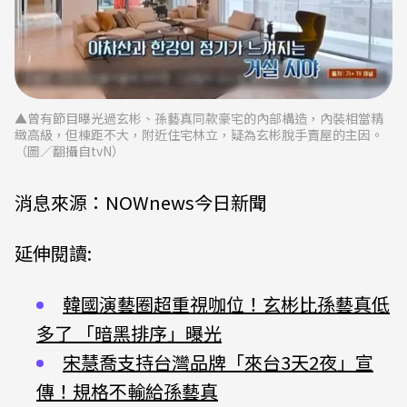
▲曾有節目曝光過玄彬、孫藝真同款豪宅的內部構造，內裝相當精
緻高級，但棟距不大，附近住宅林立，疑為玄彬脫手賣屋的主因。
（圖／翻攝自tvN）
消息來源：NOWnews今日新聞
延伸閱讀:
韓國演藝圈超重視咖位！玄彬比孫藝真低
多了 「暗黑排序」曝光
宋慧喬支持台灣品牌「來台3天2夜」宣
傳！規格不輸給孫藝真