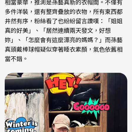
相當豪華，推測是孫藝真新的衣帽間。不僅有
多件洋裝，還有整齊疊放的衣物，所有東西都
井然有序，粉絲看了也紛紛留言讚嘆：「姐姐
真的好美」、「居然連續兩天發文，好想
妳」、「怎麼會有這麼漂亮的媽媽？」而孫藝
真頭戴棒球帽疑似穿著睡衣素顏，氣色依舊相
當不錯。