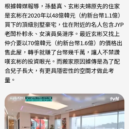
根據韓媒報導，孫藝真、玄彬夫婦原先的住家
是玄彬在2020年以48億韓元（約新台幣1.1億）
買下的頂級別墅豪宅，住在附近的名人包含JYP
老闆朴軫永、女演員吳漣序。最近玄彬又找上
仲介要以70億韓元（約新台幣1.6億）的價格出
售此屋，轉手就賺了台幣幾千萬，讓人不禁讚
嘆玄彬的投資眼光。而搬家原因據傳是為了配
合兒子長大，有更具隱密性的空間才做此考
量。