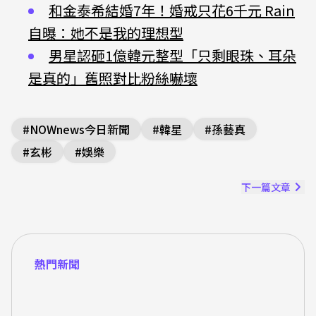
和金泰希結婚7年！婚戒只花6千元 Rain
自曝：她不是我的理想型
男星認砸1億韓元整型「只剩眼珠、耳朵
是真的」舊照對比粉絲嚇壞
#
NOWnews今日新聞
#
韓星
#
孫藝真
#
玄彬
#
娛樂
下一篇文章
熱門新聞