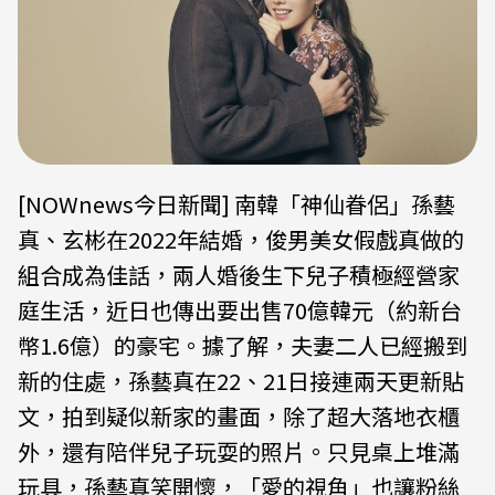
[NOWnews今日新聞] 南韓「神仙眷侶」孫藝
真、玄彬在2022年結婚，俊男美女假戲真做的
組合成為佳話，兩人婚後生下兒子積極經營家
庭生活，近日也傳出要出售70億韓元（約新台
幣1.6億）的豪宅。據了解，夫妻二人已經搬到
新的住處，孫藝真在22、21日接連兩天更新貼
文，拍到疑似新家的畫面，除了超大落地衣櫃
外，還有陪伴兒子玩耍的照片。只見桌上堆滿
玩具，孫藝真笑開懷，「愛的視角」也讓粉絲