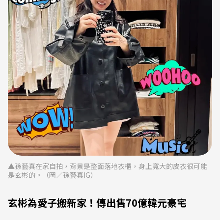
▲孫藝真在家自拍，背景是整面落地衣櫃，身上寬大的皮衣很可能
是玄彬的。（圖／孫藝真IG）
玄彬為愛子搬新家！傳出售70億韓元豪宅