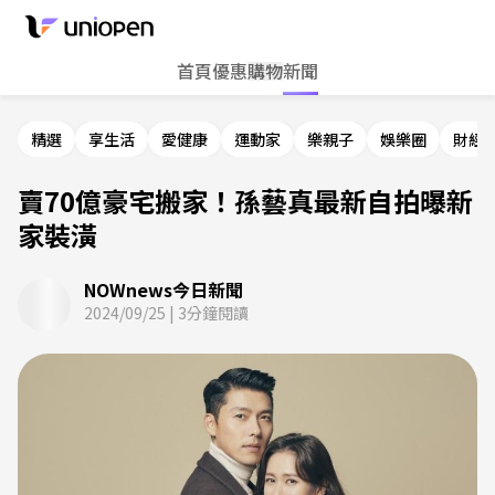
首頁
優惠
購物
新聞
精選
享生活
愛健康
運動家
樂親子
娛樂圈
財經
賣70億豪宅搬家！孫藝真最新自拍曝新
家裝潢
NOWnews今日新聞
2024/09/25
|
3
分鐘閱讀