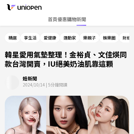
首頁
優惠
購物
新聞
精選
享生活
愛健康
運動家
樂親子
娛樂圈
財經
韓星愛用氣墊整理！金裕貞、文佳煐同
款台灣開賣，IU絕美奶油肌靠這顆
妞新聞
2024/10/14
|
5
分鐘閱讀