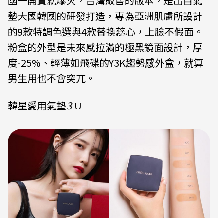
國一開賣就爆火，台灣販售的版本，是出自氣
墊大國韓國的研發打造，專為亞洲肌膚所設計
的9款特調色選與4款替換蕊心，上臉不假面。
粉盒的外型是未來感拉滿的極黑鏡面設計，厚
度-25%、輕薄如飛碟的Y3K趨勢感外盒，就算
男生用也不會突兀。
韓星愛用氣墊
3
IU