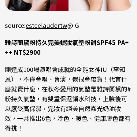
source:
esteelaudertw
@IG
雅詩蘭黛粉持久完美鎖妝氣墊粉餅SPF45 PA+
++ NT$2900
剛達成100場演唱會成就的全能女神IU
（李知
恩）
，不僅會唱、會演，還很會帶貨！代言什
麼就賣什麼，在秋冬愛用的氣墊是雅詩蘭黛的
#
粉持久氣墊
，有雙重保濕鎖水科技，上臉後可
以感受高保濕，完妝有絕美自然霧光奶油妝
效，一共推出6色，冷色、暖色、健康膚色都有
得挑！