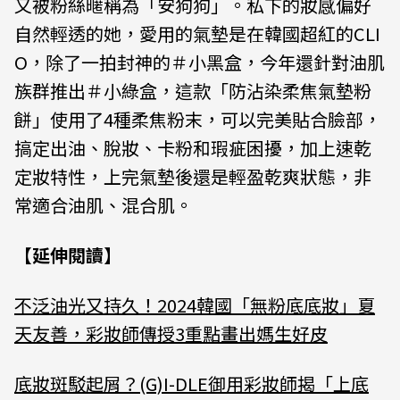
又被粉絲暱稱為「安狗狗」。私下的妝感偏好
自然輕透的她，愛用的氣墊是在韓國超紅的CLI
O，除了一拍封神的
＃小黑盒
，今年還針對油肌
族群推出
＃小綠盒
，這款「防沾染柔焦氣墊粉
餅」使用了4種柔焦粉末，可以完美貼合臉部，
搞定出油、脫妝、卡粉和瑕疵困擾，加上速乾
定妝特性，上完氣墊後還是輕盈乾爽狀態，非
常適合油肌、混合肌。
【延伸閱讀】
不泛油光又持久！2024韓國「無粉底底妝」夏
天友善，彩妝師傳授3重點畫出媽生好皮
底妝斑駁起屑？(G)I-DLE御用彩妝師揭「上底