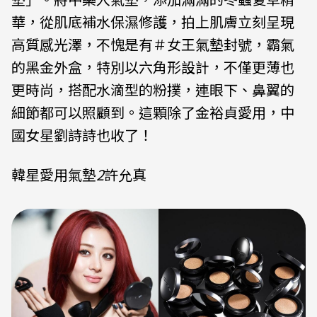
華，從肌底補水保濕修護
，拍上肌膚立刻呈現
高質感光澤，不愧是有
＃女王氣墊
封號，霸氣
的黑金外盒，特別以六角形設計，不僅更薄也
更時尚，搭配水滴型的粉撲，連眼下、鼻翼的
細節都可以照顧到。這顆除了金裕貞愛用，中
國女星劉詩詩也收了！
韓星愛用氣墊
2
許允真