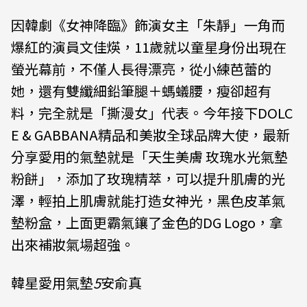
因韓劇《女神降臨》飾演女主「朱靜」一角而
爆紅的演員文佳煐，11歲就以童星身份出現在
螢光幕前，不僅人長得漂亮，從小練芭蕾的
她，還有雙纖細鉛筆腿＋螞蟻腰，瘦卻超有
料，完全就是「撕漫女」代表。今年接下DOLC
E & GABBANA精品和美妝全球品牌大使，最新
分享愛用的氣墊就是「天生美膚 玫瑰水光氣墊
粉餅」，添加了玫瑰精萃，可以提升肌膚的光
澤，輕拍上肌膚就能打造女神光，黑色皮革氣
墊粉盒，上面更霸氣鑲了金色的DG Logo，拿
出來補妝氣場超強。
韓星愛用氣墊
5
安俞真