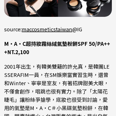
source:
maccosmeticstaiwan
@IG
M‧A‧C超持妝霧絲絨氣墊粉餅SPF 50/PA++
+NT.2,100
2001年出生，有韓美雙籍的許允真，是韓團LE
SSERAFIM一員，在SM娛樂當實習生時，還曾
和Winter、寧寧是室友，有著招牌甜美大眼，
不僅會創作，唱跳也很有實力。除了「太陽花
睫毛」讓粉絲爭搶學，底妝也很受到討論，愛
用的氣墊是M‧A‧C＃小黑碟氣墊粉餅，在韓