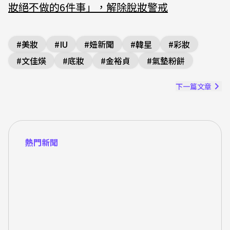
妝絕不做的6件事」，解除脫妝警戒
#
美妝
#
IU
#
妞新聞
#
韓星
#
彩妝
#
文佳煐
#
底妝
#
金裕貞
#
氣墊粉餅
下一篇文章
熱門新聞