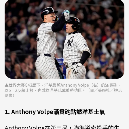
▲世界大賽G43局下，洋基靠著Anthony Volpe（右）的滿貫砲，
以5：2反超比數，也成為洋基此戰獲勝功臣。（圖／美聯社／達志
影像）
1. Anthony Volpe滿貫砲點燃洋基士氣
Anthony Volpe在第三局，瞄準道奇投手的失