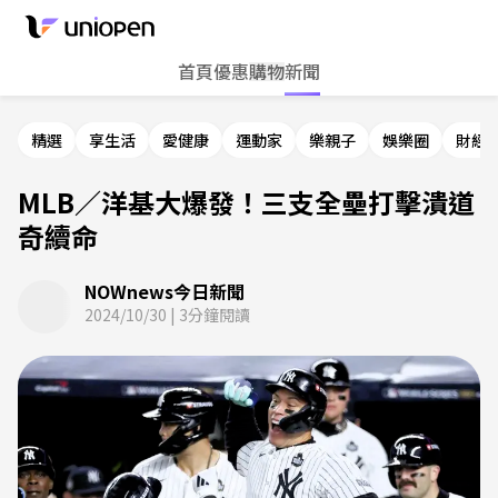
首頁
優惠
購物
新聞
精選
享生活
愛健康
運動家
樂親子
娛樂圈
財經
MLB／洋基大爆發！三支全壘打擊潰道
奇續命
NOWnews今日新聞
2024/10/30
|
3
分鐘閱讀