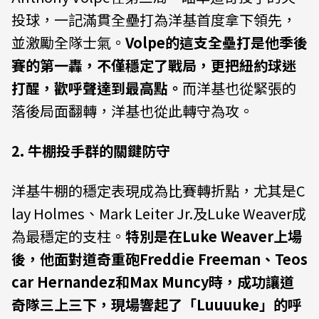
投球，一記滿貫全壘打為洋基首度拿下領先，
並激勵全隊士氣。
Volpe的這支全壘打是他季後
賽的第一轟，不僅穩定了戰局，更把紐約球迷
打醒，歡呼聲達到最高點。
而洋基也從緊張的
落後局面翻轉，洋基也從此轉守為攻。
2. 牛棚投手群的關鍵防守
洋基牛棚的穩定表現成為比賽轉折點，尤其是C
lay Holmes、Mark Leiter Jr.及Luke Weaver成
為最穩定的支柱。
特別是在Luke Weaver上場
後，他面對道奇重砲Freddie Freeman、Teos
car Hernandez和Max Muncy時，成功讓道
奇隊三上三下，現場響起了「Luuuuke」的呼