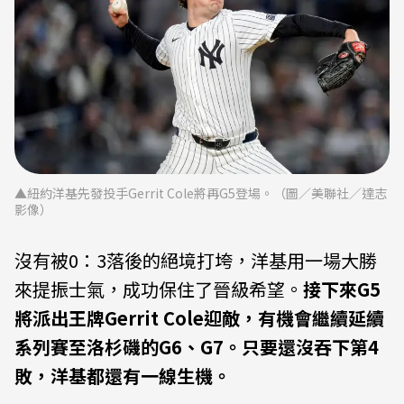
▲紐約洋基先發投手Gerrit Cole將再G5登場。（圖／美聯社／達志
影像）
沒有被0：3落後的絕境打垮，洋基用一場大勝
來提振士氣，成功保住了晉級希望。
接下來G5
將派出王牌Gerrit Cole迎敵，有機會繼續延續
系列賽至洛杉磯的G6、G7。只要還沒吞下第4
敗，洋基都還有一線生機。