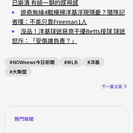
已崩潰 有統一獅的既視感
道奇無緣4戰橫掃洋基浮現隱憂？隨隊記
者嘆：不能只靠Freeman1人
沒品！洋基球迷惡意干擾Betts接球 球迷
怒斥：「受傷誰負責？」
#
NOWnews今日新聞
#
MLB
#
洋基
#
大聯盟
下一篇文章
熱門新聞