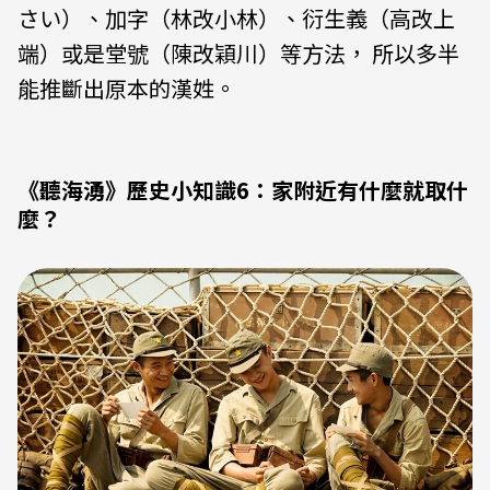
さい）、加字（林改小林）、衍生義（高改上
端）或是堂號（陳改穎川）等方法， 所以多半
能推斷出原本的漢姓。
《聽海湧》歷史小知識6：家附近有什麼就取什
麼？