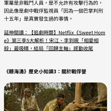
軍屬是非戰鬥人員，是不允許有攻擊行為的，
因此像是劇中戰俘監視員「因為一個巴掌判刑
十五年」是真實發生過的事情。
延伸閱讀：【追劇時間】Netflix《Sweet Hom
e》第三季5大解析！宋江、李到晛「相愛相
殺」最吸睛，結局「回歸主軸」感動收尾
《聽海湧》歷史小知識3：關於戰俘營