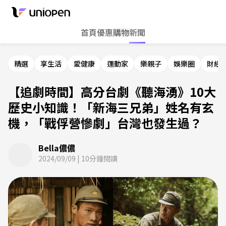
首頁
優惠
購物
新聞
精選
享生活
愛健康
運動家
樂親子
娛樂圈
財經
【追劇時間】高分台劇《聽海湧》10大
歷史小知識！「新海三兄弟」姓名有玄
機，「戰俘營慘劇」台灣也發生過？
Bella儂儂
2024/09/09
|
10
分鐘閱讀