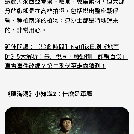
遠赴馬來西亞考察、取景、蒐集素材，但大部
分的戲卻是在高雄拍攝，包括搭出整座戰俘
營、種植南洋的植物，連沙土都是特地運來
的，非常用心。
延伸閱讀：【追劇時間】Netflix日劇《地面
師》5大解析！豐川悅司、綾野剛「詐騙百億」
真實事件改編？第二季伏筆走向猜測！
《聽海湧》小知識2：什麼是軍屬