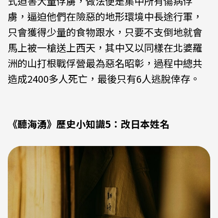
式迫害大量俘虜，做法便是集中所有傷病俘
虜，逼迫他們在險惡的地形環境中長途行軍，
只會獲得少量的食物跟水，只要不支倒地就會
馬上被一槍送上西天，其中又以同樣在北婆羅
洲的山打根戰俘營最為惡名昭彰，過程中總共
造成2400多人死亡，最後只有6人逃脫倖存。
《聽海湧》歷史小知識5：改日本姓名