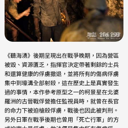
《聽海湧》後期呈現出在戰爭晚期，因為營區
被毀、資源匱乏，指揮官決定帶著剩餘的士兵
和還算健康的俘虜撤退，並將所有的傷病俘虜
集中到壕溝全部射殺，這在歷史上是真實發生
過的事情，本作參考原型之一的柯景星在北婆
羅洲的古晉戰俘營擔任監視員時，就曾在長官
的命力下被迫槍殺俘虜，戰後也因此被判刑。
另外日軍在戰爭後期也曾用「死亡行軍」的方