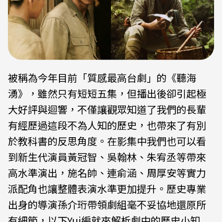
被稱為今年目前「質感最高台劇」的《聽海
湧》，雖然只有短短五集，但播出後卻引起極
大好評與迴響，不僅讓觀眾知道了我們的長輩
有經歷過這段不為人知的歷史，也帶來了有別
於教科書的反思角度。在影集中我們也可以看
到新生代演員黃冠智、吳翰林、朱宥丞等帶來
高水準演出，施名帥、連俞涵、周厚安等實力
派配角也讓整體表演水準更加提升。歷史專業
出身的導演孫介珩帶領劇組毫不妥協地還原所
有細節，以下Yui編就來解析劇中的歷史小知