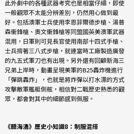
此外劇中的各種武器考究也是相當仔細，即使
一般觀眾不太能分辨差別，仍然用心做到最
好。包括澳軍士兵使用李恩菲爾德步槍、湯普
森衝鋒槍、奧文衝鋒槍等同盟國英美澳軍武器
混用，日軍則可見長官使用南部十四式手槍、
士兵揹著三八式步槍，就連當時工廠製造廣發
的九五式軍刀也有出現。另外還有回顧新海三
兄弟上岸時，動畫呈現美軍的B25轟炸機進行
「彈跳轟炸」，也就是將炸彈以打水漂的方式
攻擊敵軍艦艇側舷，相信對二戰歷史熟悉的觀
眾，都會對其中的細節感到佩服。
《聽海湧》歷史小知識8：制服混搭