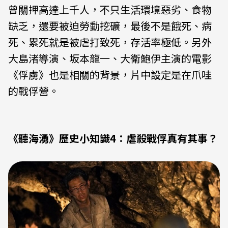
曾關押高達上千人，不只生活環境惡劣、食物
缺乏，還要被迫勞動挖礦，最後不是餓死、病
死、累死就是被虐打致死，存活率極低。另外
大島渚導演、坂本龍一、大衛鮑伊主演的電影
《俘虜》也是相關的背景，片中設定是在爪哇
的戰俘營。
《聽海湧》歷史小知識4：虐殺戰俘真有其事？