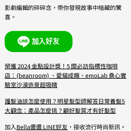
影劇編輯的碎碎念，帶你發現故事中暗藏的驚
喜。
榮獲 2024 金點設計獎！5 間必訪指標性咖啡
店：(beanroom) 、愛貓成癮、emoLab 桑心實
驗室沙漠造景超吸睛
護髮油該怎麼使用？明星髮型師解答日常養髮5
大觀念：產品怎麼挑？顧好髮質才有好髮型
加入
Bella儂儂 LINE好友
，接收流行時尚新訊。