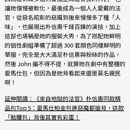
讓她慢慢被軟化，最後成為一個人人愛戴的法
官，從惡名昭彰的惡魔到後來慢慢多了種「人
味」，也展現出朴信惠千錘百鍊的演技，加上
這部也堪稱是她的服裝大秀，為了搭配她鮮明
的個性劇組準備了超過 300 套顏色同樣鮮明的
華服，完全是大大滿足朴信惠與粉絲的作品，
然後 John 編不得不提，就算她在劇中有整櫃的
愛馬仕包，但因為是她背看起來還是莫名親民
啊！
延伸閱讀：《來自地獄的法官》朴信惠同款精
品包Top 5：愛馬仕柏金包連惡魔都搶背，這款
「骷髏包」背後其實有彩蛋！