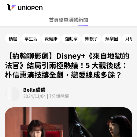
首頁
優惠
購物
新聞
精選
享生活
愛健康
運動家
樂親子
娛樂圈
財經
【約翰聊影劇】Disney+《來自地獄的
法官》結局引兩極熱議！5 大觀後感：
朴信惠演技撐全劇，戀愛線成多餘？
Bella儂儂
2024/11/04
|
7
分鐘閱讀