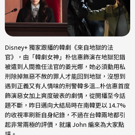
Disney+ 獨家跟播的韓劇《來自地獄的法
官》，由「韓劇女神」朴信惠飾演在地獄犯錯
被遣到人間擔任法官的姜光娜，她必須動用私
刑除掉無惡不赦的罪人才能回到地獄，沒想到
遇到正義又有人情味的刑警韓多溫...朴信惠首度
飾演惡女加上爽度破表的劇情，從開播至今話
題不斷，昨日邁向大結局時在南韓更以 14.7%
的收視率刷新自身紀錄，不過在台韓兩地都引
起非常兩極的評價，就讓 John 編來為大家點
評。