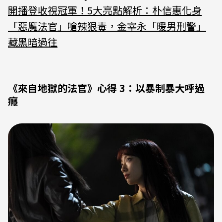
開播登收視冠軍！5大亮點解析：朴信惠化身
「惡魔法官」嗆辣狠毒，金宰永「暖男刑警」
藏黑暗過往
《來自地獄的法官》心得 3：以暴制暴大呼過
癮