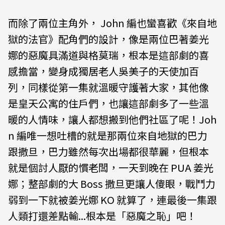
而除了兩位主角外， John 編也蠻喜歡《來自地
獄的法官》配角們的設計，像是兩位巴著姜光
娜的惡魔具滿道與格莫瑞，根本是這部劇的喜
感擔當，變身成獨居老人吳美子的天使加百
列，同樣從第一集就溫暖守護著大家，其他像
是皇天公寓的住戶們，也讓這部劇多了一些溫
暖的人情味，讓人都想搬到他們社區了呢！Joh
n 編唯一想吐槽的就是那兩位來自地獄的巴力
跟撒旦，巴力雖然每次出場都很華麗，但根本
就是個討人厭的慣老闆，一天到晚在 PUA 姜光
娜；整部劇的大 Boss 撒旦更讓人傻眼，戰鬥力
弱到一下就被姜光娜 KO 就算了，連最後一集跟
人類打還差點輸...根本是「惡魔之恥」吧！