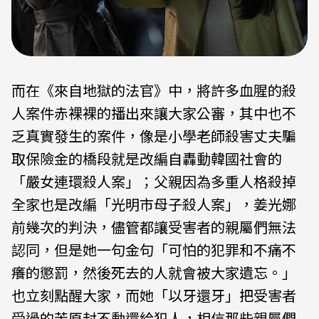
而在《來自地獄的法官》中，將許多血腥的殺
人案件赤裸裸的播出來讓大家公審，其中也不
乏真實發生的案件，像是小學老師殺害丈夫騙
取保險金的橋段就是改編自轟動韓國社會的
「嚴女連環殺人案」；父親因為多重人格殺掉
全家也是改編「光明市母子殺人案」，姜光娜
前幾次的判決，儘管都讓受害者的親屬們無法
認同，但是她一句金句「可怕的犯罪和不痛不
癢的懲罰，然後死去的人就會被大家遺忘。」
也立刻點醒大家，而她「以牙還牙」把受害者
受過的苦原封不動還給犯人，相信那些親屬們