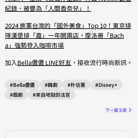
紀錄、被譽為「人間香奈兒」！
2024 進軍台灣的「國外美食」Top 10！東京排
隊漢堡排「嘉」一年開兩店，摩洛哥「Bach
a」強勢登入咖啡市場
加入
Bella儂儂 LINE好友
，接收流行時尚新訊。
#
Bella儂儂
#
韓劇
#
朴信惠
#
Disney+
#
戲劇
#
來自地獄的法官
下一篇文章