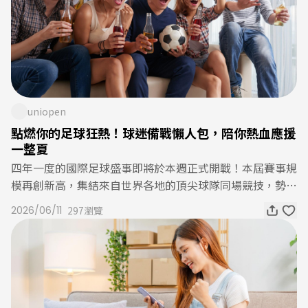
作品都是藝術家對生命的回應，承載了思想和情感，而創作
最高各回饋100點OPENPOINT活動。公路養管費(汽燃費)
的旅途仍在延續，它將使我的答案變得更加完整。在「心隨
活動自6月24日起於中國信託行動銀行APP開始領券，數量
筆走」的訓練養成中，我拋開了嚴謹的輪廓，於虛實之間捕
有限，領完為止。~中國信託uniopen聯名卡繳公路養管費
捉萬物的真實，在筆觸的揮灑與收斂之間尋找平衡。看更多
(汽燃費)/地價稅活動~🔶公路養管費(汽燃費)領券時間：20
展覽資訊《今日特選：生活》 參展藝術家：陳民芳、龔名
26/6/24(三)15:00起，繳稅期間2026/7/1~2026/7/31🔶地
俐主辦單位：玲廊滿藝 藝展時間：2026/06/10(三) ~ 09/11
價稅領券時間：2026/10/28(三)15:00起，繳稅期間2026/1
(五)藝展地點：LA ONE (高雄市前鎮區成功二路11號)《線
uniopen
1/1~2026/11/30🔶活動內容：於7-ELEVEN門市刷中國信託
上觀展》
點燃你的足球狂熱！球迷備戰懶人包，陪你熱血應援
uniopen聯名卡繳稅，2,000元以下回饋50點OPENPOIN
一整夏
T，2,000元(含)以上回饋100點OPENPOINT🔶備註：每活
四年一度的國際足球盛事即將於本週正式開戰！本屆賽事規
動每戶回饋上限100點，以各自繳稅期間繳稅總額計算回
模再創新高，集結來自世界各地的頂尖球隊同場競技，勢必
饋；須於中信銀APP領取優惠券，限15萬份；本活動限於7-
帶來一場場精彩對決。無論你是支持傳統強權，還是期待黑
ELEVEN門市以實體卡、OPEN錢包綁定uniopen聯名卡，
2026/06/11
297瀏覽
馬球隊創造奇蹟，這個夏天都將因足球而更加熱血沸騰。隨
及綁定Apple Pay、Google Pay、Samsung Pay等感應方式
著 6/12 凌晨 3 點開幕戰正式登場，接下來一個多月的賽
支付。不適用Garmin Pay、Fitbit Pay、Hami Pay、台灣P
程，將有多場精彩賽事輪番上演。想要盡情享受每一場激
ay、icash Pay、LINE Pay、街口支付、Pi拍錢包、橘子支
戰，除了提前安排觀賽時間，更別忘了準備好應援裝備、美
付、悠遊付、iPass Money、悠遊卡、一卡通及信用卡自動
食與聚會行程，讓觀賽體驗全面升級！足球迷備戰清單 1.
加值等條碼支付及電子票證交易。
衣服裝備準備好了嗎？迎接六月全民瘋足球！想為支持的球