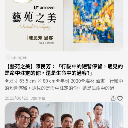
種便民服務，從點數支付、行動隨時取、微金融服務、行動
購物、社群團購、愛心捐款到生活寄件等，打造一日數位生
活圈、培養近2,000萬名會員，下載量已突破2,400萬、每
年開啟次數達7億次。為持續開發多元服務滿足會員需求，
OPENPOINT APP串聯uniopen APP熱門星座運勢服務，由
星座專家提供每周星座運勢，同時還有心理測驗、命理風水
等免費服務，讓會員盡情無限次觀看使用，不論是求職工作
運還是如何開運、求財、感情等，都能找到自己最適合的解
uniopen
方，每天開啟OPENPOINT APP、OPEN日常好運。不僅如
【藝苑之美】陳民芳：「行駛中的短暫停留，遇見的
此，「uniopen」生活服務平台歡慶ibon入駐自即日起推出
是命中注定的你，還是生命中的過客?」
免費列印好運貼活動，只要下載uniopen APP就有機會領取
🔶尺寸 65.5 cm × 80 cm🔶年份 2020🔶媒材 油畫「行駛中
生活好運貼兌換序號，可至全台7-ELEVEN的ibon機台免費
的短暫停留，遇見的是命中注定的你，還是生命中的過
列印，包含財運滾滾來、面試一拍即合、緣分悄悄靠近，可
客?」陳民芳是自由藝術工作者，專職西畫創作與教學。自
2026/06/26
209瀏覽
貼在手機、筆電或是辦公室等地，讓每一天都被好運包圍。
中師美院畢業後，便展開了以全台為舞台的巡迴展覽計畫。
另外，被封為OPENPOINT點數回饋神卡的中國信託uniop
十二年間，完成在本島十八縣市藝文中心的巡迴個展。也多
en聯名卡，持續推出多元點數回饋活動，透過不同消費場
次受邀參加台灣、國際的藝術博覽會。目前定居台中，持續
景與生活繳費優惠，擴大點數經濟規模。繼牌照稅、房屋
以繪畫為生活的核心，延續我對藝術的探索與實踐。每一件
稅、綜所稅活動後，再推出繳公路養管費(汽燃費)、地價稅