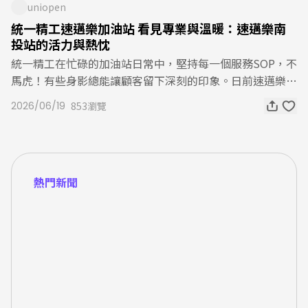
需抽獎即可獲得 20 點 OPENPOINT 點數回饋。另外再加碼
uniopen
與精緻餐酒氛圍，特色小食與特調更是大加分，讓人在繁忙
終極大獎，特別規劃「日本單人來回機票」（1名）以及每
統一精工速邁樂加油站 看見專業與溫暖：速邁樂南
城市中找到片刻放鬆的綠洲！DREAM PLAZA 餐廳推薦 5. 東
月加碼抽 1,000 點 OPENPOINT 點數（每月抽出 5 名），
投站的活力與熱忱
山炭燒牛舌Source：DREAM PLAZA牛舌控看到這間，請直
趕快來成為幸運得主吧！看更多uniopen 會員享優惠 3. 想
統一精工在忙碌的加油站日常中，堅持每一個服務SOP，不
接收進必吃清單！來自日本仙台的人氣名店「東山炭燒牛
邊投資邊拿回饋？找統一證券就對了！2026/6/30 前，在統
馬虎！有些身影總能讓顧客留下深刻的印象。日前速邁樂加
舌」主打職人炭火燒烤技術，透過精準火候鎖住肉汁，呈現
一證券每月台股定期存股成交每滿 5,000 元，就有機會抽
油站-南投站收到了一則來自顧客讚美，顧客表示：每次前
外層 Q 彈脆口、內裡軟嫩多汁的絕佳口感。每一片牛舌都
2026/06/19
853瀏覽
漢來美食即享券 2,000 元（每月 20 名）；此外，還有「新
往加油洗車時，儘管工作現場十分忙碌，夥伴沅杰總是熱情
帶有迷人的炭香風味，越嚼越能感受到肉質本身的鮮甜。如
戶禮」、「滿額禮」及「限時抽獎」等活動，不管是剛接觸
穿梭在洗車與加油業務之間、專業有禮的引導，始終保持著
果你是牛舌愛好者，這間絕對值得專程來朝聖。 DREAM PL
市場的新戶到高頻交易的專業投資人，都能享受專屬優惠！
可掬的笑容。擦車時夥伴總不忘提醒「您好，要幫您擦車門
AZA 餐廳推薦 6. かつ丼屋勝急Source：DREAM PLAZA日
看更多uniopen 會員享優惠 4. 月費 $711，BEING fit 新朋
框；要關門了，請小心」。充份展現專業活力，溫暖了每一
本當地必吃的國民美食「かつ丼屋勝急」，以現炸豬排丼飯
友再享教練體驗課想開始運動，卻擔心綁約壓力太大嗎？活
熱門新聞
位車主，特別謝謝每一位像沅杰一樣，在崗位上閃閃發光的
為招牌，酥脆麵衣包裹厚實肉排，搭配精選米飯與滑嫩蛋
動期間推出訂閱制月費只要 711 元，不需綁約即可享有不
夥伴。下次來到南投站，別忘了給辛苦的夥伴一個微笑喔！
液，每一口都充滿濃厚日式風味。除了經典豬排丼之外，也
限時間、不限進場次數的運動體驗，讓你依照自己的節奏安
南投站 夥伴 沅杰延伸閱讀：【有你真好 EP.19】用實際行
提供多種丼飯與定食選擇，滿足不同族群需求。來到 DREA
排健身計畫，運動更自由、沒有負擔。此外，新朋友首次訂
動，讓長者的需求被踏實承接【有你真好 EP.18】一場大
M PLAZA，最大的魅力不只是逛街購物，而是能把「吃、
閱還可獲得私人教練免費體驗課程一堂，由專業教練協助建
雨，一份補給 門市暖心應援，成為小球員最強後盾「2026
逛、買、休息」一次滿足。豐富多元的餐飲選擇，讓不同口
立正確運動觀念與訓練方向，讓你的運動旅程從第一天就更
年台灣零售永續獎」統一超商一舉榮獲7大獎項 本屆零售業
味都能找到理想中的美食，每一次造訪都能發現新的味蕾驚
加安心有效率。趁著優惠期間，為健康生活踏出第一步吧！
唯一，門市永續營運備受肯定拿下金獎【有你真好 EP.17】
喜，下次來到信義區，不妨把 DREAM PLAZA 列入行程安
看更多uniopen 會員享優惠 5. BEING sport 免費體驗再送
「微笑是最好的待客方式」門市夥伴化身中文老師 拉近與
排，好逛又好吃，待一整天還嫌不過癮！ 看更多