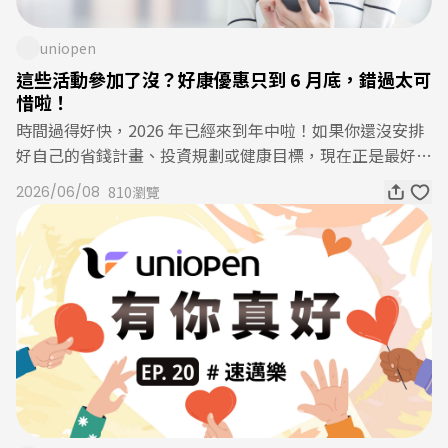
消費每滿 1,500 元即送 150 元購物金，最高可拿到 1,500
rce：DREAM PLAZA提到中式點心，怎麼可能不想到最經典
元回饋，而且免登記、無名額限制，買越多省越多！此外，
的「小籠湯包」呢？漢來上海湯包以皮薄餡鮮、湯汁飽滿聞
uniopen
想要讓回饋再翻倍？快把省錢神卡掏出來！即日起到 6/30
名，招牌小籠湯包一口咬下，濃郁湯汁在口中散開，讓人忍
這些活動參加了沒？好康優惠只到 6 月底，錯過太可
前，天天刷 uniopen 聯名卡，單筆滿 $3,000 就送 $200 現
不住再點一籠。除了經典湯包之外，蒸籠點心、主廚私房菜
惜啦！
折券；如果挑在週五結帳消費，每筆最高還能狂飆 5% OPE
與特色甜品同樣深受歡迎。DREAM PLAZA 餐廳推薦 3. 椒朋
時間過得好快，2026 年已經來到年中啦！如果你還沒安排
NPOINT 回饋（需登錄、有上限），精打細算的小資族絕
友 辛潮麻辣鍋Source：DREAM PLAZA如果你是愛交朋友的
好自己的省錢計畫、投資規劃或健康目標，現在正是最好的
對要看準日子刷卡！看更多618 購物優惠 5.博客來博客來今
人，一定不能錯過椒朋友 辛潮麻辣鍋！以香、麻、辣層次
時機，uniopen 整理多項會員限定優惠，從邀請好友拿點
年 618 檔期祭出電子書閱讀器限定優惠，即日起選購指定
2026/06/08
810瀏覽
兼具的鍋底為特色，結合多樣肉品、海鮮與新鮮蔬菜，打造
數、網路投保回饋、投資好禮，到運動健身專屬方案通通
品牌閱讀器即可獲得 400 元 E-Coupon，再加碼贈送 Book
豐富的火鍋饗宴。除了香氣濃郁的麻辣鍋之外，椒朋友整體
有，而且活動只到 6 月底，趕快把握最後機會，別讓好康
sPad 電子書套組與保護套乙個。活動也同步推出多款人氣
以未來潮流感作為空間設計，打造專屬年輕世代的沉浸式派
悄悄溜走！ uniopen 會員享優惠 1. App 限定| 「好友募
書籍組合優惠，對於準備入坑電子閱讀器，或想趁機升級閱
對火鍋；LED 拉霸潮酒牆，選購即可無限暢飲，還有桌號
集」活動uniopen App【好友募集】活動到 2026/6/30，邀
讀設備的書迷來說，是相當值得把握的入手機會！看更多面
電話聊天功能，邊吃鍋邊接電話跟隔壁桌聊天，根本就是 E
請朋友下載 uniopen App 並登入填寫你的邀請碼，你和好
對琳瑯滿目的優惠活動，618 購物節怎麼買最划算？先列出
人聚餐的天堂，也讓吃麻辣鍋變成一件很潮、很好玩的事
友即可各獲得 5 點 OPENPOINT (好友還可以立即獲得咖啡
購物清單，再依照各平台主打的回饋機制進行搭配，拆分平
情！DREAM PLAZA 餐廳推薦 4.Urban ParadiseSource：D
首登禮！)，邀請越多、領越多！趕快邀請好朋友一起來加
台下單也是個不錯的選擇，把各家回饋通通拿好拿滿！此
REAM PLAZAUrban Paradise 結合餐飲、美學與社交空間概
入！uniopen 會員享優惠 2. 統超保經網路投保抽日本單人
外，也別忘了搭配信用卡回饋與會員點數累積，才能把優惠
念，打造兼具精品餐酒氛圍與豐盛 Buffet 體驗的用餐空
來回機票統超保經網路投保活動至 2026/6/30，推出多項優
價值發揮到最大。趁著活動期間，把想買的商品一次加入購
間，餐點設計融合多元風味，不論是海鮮、異國料理、肉
惠，針對旅遊險、汽/機車保險，只要單筆保費 555 元，不
物車，聰明消費、省錢也省心！
類、甜點，都在水準之上，而且 Urban Paradise 主打微醺