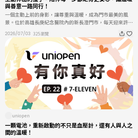
與善意一路同行！
一個主動上前的身影，讓尊重與溫暖，成為門市最美的風
景。位於高雄長庚紀念醫院內的新長澄門市，每天迎來許多
前來就醫、探病的顧客。日前，店長宏恩發現一位乘坐輪椅
2026/07/03
325瀏覽
的顧客在店外停留，便主動上前關心，親切詢問是否需要協
助。得知顧客想進店購物後，宏恩立刻細心地將輪椅推入門
市，一路耐心陪伴，適時協助拿取商品，讓顧客能自在、安
心地完成選購。結帳後，他並未止步於服務櫃檯，而是一路
陪伴顧客離開，小心翼翼協助輪椅通過無障礙斜坡，確認顧
客安全後才返回工作崗位。這段暖心過程被現場民眾看在眼
裡，並分享到 Threads，真誠讚許門市夥伴細膩又自然的服
務，認為這份主動關懷，不只是提供協助，更讓人感受到被
理解、被尊重的溫暖。對宏恩而言，這只是看到顧客有需要
時，自然而然伸出的援手；但正是這份不假思索的同理心，
讓一趟再平凡不過的購物，多了一份安心，也讓身旁的人重
uniopen
新感受到人與人之間最真摯的善意。每一次主動詢問、每一
一顆電池，重新啟動的不只是血壓計，還有人與人之
段耐心陪伴，都可能成為顧客心中難忘的溫暖回憶，用貼心
間的溫暖！
的行動，讓便利不只存在於商品與服務，更存在於每一份真