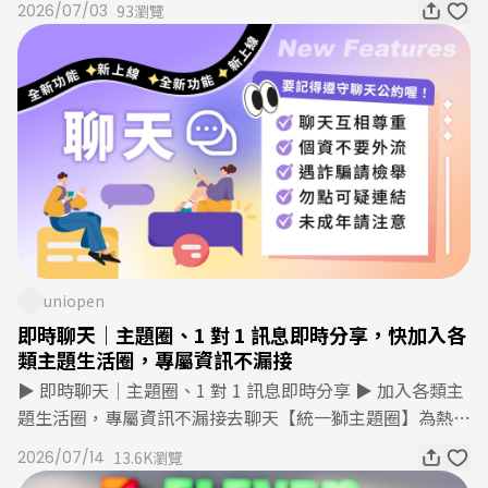
市夥伴 川回看更多
2026/07/03
93瀏覽
車；恰逢大雨且為早晨尖峰時段，計程車等待時間較長，當
時已下班的大夜班夥伴曜光，特地從後方用餐區搬來椅子，
讓長輩坐著等候。兩人自然而然的體貼，讓一旁的顧客深受
感動，事後特別致信總部，盛讚他們「同理心與應變能力細
緻入微」、「倍感溫馨」。禾笙門市店長雅潔當時也在現場
服務顧客，她表示，湘婷與曜光都是門市加盟初期便加入、
一路陪伴至今的夥伴，四年多來始終如一，忙碌之餘仍隨時
留意門市每個角落，接住需要幫忙的顧客。面對這次表揚，
他們謙虛地說，這些行為都是舉手之勞，但正是這份不假思
索的善意，讓溫暖在夥伴與顧客之間悄悄流動，療癒了旁觀
者的心，也成為彼此繼續前行的動力。門市夥伴們細心的行
uniopen
動，為顧客留下溫暖而深刻的服務光景。新竹 禾笙門市 夥
即時聊天｜主題圈、1 對 1 訊息即時分享，快加入各
伴湘婷看更多
類主題生活圈，專屬資訊不漏接
▶ 即時聊天｜主題圈、1 對 1 訊息即時分享 ▶ 加入各類主
題生活圈，專屬資訊不漏接去聊天【統一獅主題圈】為熱愛
統一7-ELEVEN獅棒球隊球迷專屬的資訊基地，為uniopen
2026/07/14
13.6K瀏覽
端營運，非統一獅官方帳號。在這裡，你可以獲得最新的