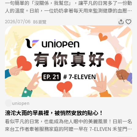
一句簡單的「沒關係，我幫您」，讓平凡的日常多了一份動
誠的陪伴之中。 高雄 新長澄門市 店長宏恩看更多
人的溫度。日前，一位奶奶拿著每天用來監測健康的血壓計
走進門市，焦急地詢問夥伴川回：「怎麼突然沒有反應
2026/07/06
86瀏覽
了？」川回立即接過血壓計仔細檢查，研判應該是電池耗
盡，便立刻拿了新的電池替奶奶更換。當血壓計重新恢復運
作時，奶奶終於放下心中的擔憂。奶奶詢問電池多少錢，準
備付費時，川回卻主動用自己的錢買下電池，笑著婉拒長輩
付款，輕聲說了一句：「沒關係，我付就好。」這份不求回
報的善意，恰巧被現場顧客看見，並分享到 Threads，直
呼：「剛剛在超商看到一個善良的人，好善良、好溫柔！」
或許，一顆電池的價值並不高，但對每天需要監測血壓的長
輩來說，卻是一份安心；而對目睹這一切的人而言，更是一
份相信善意仍在身邊的感動。川回事後謙虛地表示，只是希
望奶奶能趕快恢復使用血壓計，不用為了一顆電池多跑一
uniopen
趟。看似微不足道的舉手之勞，卻讓一位長輩安心、一位顧
滂沱大雨的早晨裡，被悄然安放的貼心！
客感動，也讓門市成為人情味流動的地方。每一份不經意的
看似平凡的日常，也能成為他人眼中的美麗風景！日前一名
善良，都可能成為別人心中最溫暖的風景，感謝夥伴，用貼
來台工作者牽著服務家庭的阿嬤一早在 7-ELEVEN 禾笙門市
心的行動，讓服務不只是便利，更充滿溫度。中壢 原大門
準備叫計程車，夥伴湘婷見狀隨即上前協助操作 ibon 叫