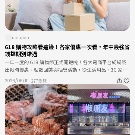
隊熱情應援，當然少不了代表性的球迷裝備。現在正值統一
時代百貨「超給利」優惠檔期，想入手球衣、足球等應援裝
備，正是最佳時機：推薦 adidas 足球與球衣，穿上支持隊
伍的代表色，一起投入熱血應援行列！足球迷備戰清單 2.
在家觀賽配美味烤雞！看足球，怎麼能少了美食相伴？熱血
uniopen
賽事即將開踢，無論是熬夜守候關鍵戰役，還是和親朋好友
618 購物攻略看這邊！各家優惠一次看，年中最強省
一起觀戰，香噴噴的烤雞絕對是最佳神隊友。一邊看球、一
錢檔期別錯過
邊大口享用美食，讓應援氣氛直接拉滿！趕快設好行事曆，
一年一度的 618 購物節正式開跑啦！各大電商平台紛紛祭
球賽開踢前烤雞先準備好，一起為支持的球隊瘋狂吶喊吧！
出限時優惠、點數回饋與抽獎活動，從生活用品、3C 家電
想把觀賽儀式感拉滿，21Plus 21風味館也推出期間限定足
到美妝保養、居家好物通通有折扣。想趁年中補貨、換新家
2026/06/10
277瀏覽
球應援優惠：21PlUS 21風味館🏆 限時超值優惠｜06/10
電，或是提前準備暑假出遊用品，現在正是最佳時機，編輯
（三）－07/21（二）💰觀戰必備超值套餐【超飽足神隊
幫你整理各大平台最值得關注的 618 優惠重點，讓你一次
友】買 香草烤半雞 ➜ 送 雞汁拌飯x2應援優惠價259元 (原
掌握最划算的購物攻略！618 購物優惠 1. 7-ELEVEN i 預購
價430元)💰看球賽也要美味滿點！【狂歡點心配搭】買 香
即日起至 6 月 30 日，7-ELEVEN i預購推出「618年中嗨購
草烤雞腿x2➜ 送 手撕夾餅應援優惠價188元 (原價359元)足
節」，集結上百項商品最低 2 折起，涵蓋夏季降溫家電、
球迷備戰清單 3. 去餐廳與大家一起熱血應援！足球賽事的
美妝保養、日用品囤貨及親子娛樂等熱門品類。除了折扣力
魅力，不只在球場上，更在於與大家一起歡呼吶喊的熱鬧氛
度十足外，全站天天免運也是一大亮點，首購會員還可享 2
圍！統一時代百貨台北店 TGI FRIDAYS，還有 DREAM PLA