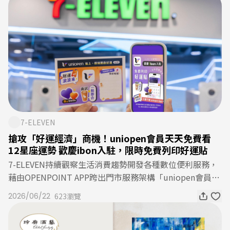
球賽資訊、球員動態與啦啦隊消息，也歡迎發表看法、參與
活動，與同樣熱愛統一獅的球迷們一起為球隊加油！立即加
入【uniopen生活圈】uniopen 的官方生活圈，專為會員打
造的專屬資訊空間。星座運勢、即時天氣、點數動態、購物
優惠—— 生活大小事，在這裡一站掌握。立即加入
7-ELEVEN
搶攻「好運經濟」商機！uniopen會員天天免費看
12星座運勢 歡慶ibon入駐，限時免費列印好運貼
7-ELEVEN持續觀察生活消費趨勢開發各種數位便利服務，
藉由OPENPOINT APP跨出門市服務架構「uniopen會員生
活圈」。掌握「好運經濟」商機、提升會員每日活躍度，於
2026/06/22
623瀏覽
6月23日起串聯uniopen APP熱門星座運勢服務，讓會員每
天都可開啟APP免費觀看12星座運勢，隨時隨地掌握人生打
造勝利方程式。7-ELEVEN 藉由OPENPOINT APP提供上百