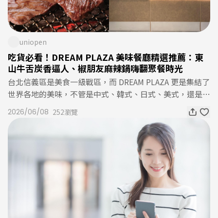
0% OPENPOINT 回饋，指定商品再加碼 6% OPENPOIN
ZA 的 TRANSIT 瑪黑餐酒館、LillA、金色三麥等餐廳都有
T，搭配 uniopen 卡最高回饋可上看 37%，不論是補貨還
賽事限定推薦餐點，不論是與好友聚會，還是認識同樣熱愛
是換季採購都相當划算！看更多618 購物優惠 2.iOPEN Mal
足球的新朋友，一定都能在熱鬧氛圍中留下難忘回憶！足球
liOPEN Mall 今年主打「下單越多、獎項越狂」，活動期間
uniopen
迷備戰清單 4. 指定超商 OPEN!CHANNEL 實況轉播！如果
至 6 月 30 日止，只要下單就有機會抽中咖啡、6,000 元百
吃貨必看！DREAM PLAZA 美味餐廳精選推薦：東
不想獨自在家觀賽，也可以前往指定超商門市，一起感受現
貨禮券，甚至價值逾 3 萬元的日韓雙人來回機票。除了消
山牛舌炭香逼人、椒朋友麻辣鍋嗨翻聚餐時光
場般的熱烈氣氛。2026/6/12～7/20 期間，OPEN!CHANN
費抽獎外，6 月 17 日至 18 日兩天再加碼抽 100 點 OPENP
台北信義區是美食一級戰區，而 DREAM PLAZA 更是集結了
EL 將於全台指定 3,000 家門市轉播足球賽事，實際轉播場
OINT ( 共抽 100 名，每人獲 100 點 OPENPOINT )，讓消
世界各地的美味，不管是中式、韓式、日式、美式，還是餐
次將於超商官方粉絲團公告，歡迎持續關注最新資訊！這個
費者在購物之餘還能多一份驚喜！看更多618 購物優惠 3. Y
酒館、火鍋店、自助 Buffet，這裡都能滿足不同族群的味
夏天，一起享受足球帶來的感動！無論你選擇用什麼方式投
2026/06/08
252瀏覽
ahoo 拍賣Yahoo 拍賣與 7-ELEVEN 強強聯手，推出極具誠
蕾。編輯幫大家整理了 DREAM PLAZA 6 間非常值得一試的
入這場全球矚目的足球盛宴，最重要的都是和親朋好友一起
意的物流與點數回饋，省運費的同時，還能抗通膨！6 月期
人氣餐廳，跟著吃準沒錯！DREAM PLAZA 餐廳推薦 1. Lill
分享每一次進球的喜悅與精彩的對決。快把觀賽行程安排起
間推出 7-ELEVEN 超商取貨滿 199 元免運活動，其中 6/16
ASource：DREAM PLAZA想找一間適合約會、聚餐，又能
來、準備好應援裝備與美食，用最熱情的方式迎接這個屬於
～6/18 更加碼限時滿 $99 即享免運，低單價補貨趁現在。
悠閒享受美味時光的餐廳，LillA 是不少饕客推薦的首選！
足球迷的夏天，一起為喜愛的球隊與球員大聲喝采吧！
同時會員單筆消費滿 500 元完成登記後，可獲得 10% OPE
以「美式料理」結合中式創意，激發出不一樣的火花，Lill
NPOINT 回饋（每人限得一次，最高回饋 50 點，每日限量
A 將經典加州風格融入料理美學，從菜色、擺盤、裝潢空
500 名），讓小額消費也能享有不錯的省錢效果！看更多6
間，都能享受加州的 Chill 氛圍，讓人彷彿暫時跳脫信義區
18 購物優惠 4. Yahoo 購物Yahoo 購物今年最受矚目的優惠
的忙碌節奏，享受悠閒自在的用餐時光，也讓整體用餐體驗
莫過於 6 月 10 日至 14 日推出的「滿千送百」活動，全站
更具儀式感！DREAM PLAZA 餐廳推薦 2. 漢來上海湯包Sou