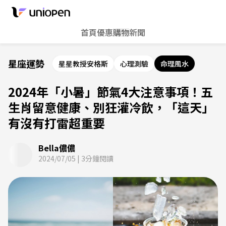
首頁
優惠
購物
新聞
星座運勢
星星教授安格斯
心理測驗
命理風水
2024年「小暑」節氣4大注意事項！五
生肖留意健康、別狂灌冷飲，「這天」
有沒有打雷超重要
Bella儂儂
2024/07/05
|
3
分鐘閱讀