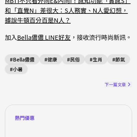
MBTI不只看外向E&內向I！感知功能「實感S」
和「直覺N」差很大：S人務實、N人愛幻想，
據說牛頓百分百是N人？
加入
Bella儂儂 LINE好友
，接收流行時尚新訊。
#
Bella儂儂
#
健康
#
民俗
#
生肖
#
節氣
#
小暑
下一篇文章
熱門優惠